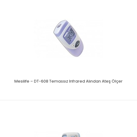
Dijital derecelerin, geleneksel civalı olanlara kıyasla, çabuk
okuma, hızlı tepki ve sonuç, güvenlik..
Mesilife – DT-608 Temassız Infrared Alından Ateş Ölçer
GeraTherm Civa İçermeyen Cam Derece