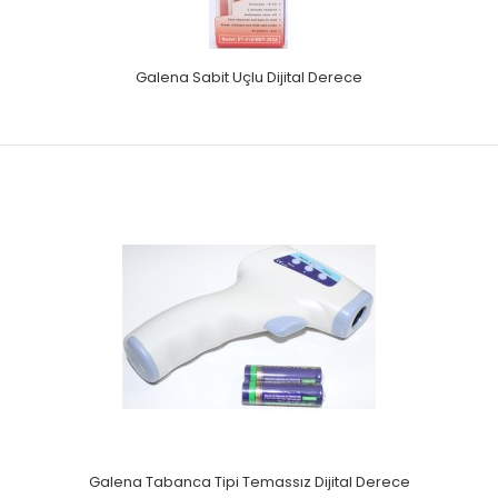
Braun Yedek Kulak Filtresi
Galena Sabit Uçlu Dijital Derece
Ateşölçerler için kulak koruyucu ltre.BPA ve latex
içermez.Kopya ürünlerden ayırmak için 2 yüzeyde ..
Galena Tabanca Tipi Temassız Dijital Derece