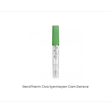
Galena Sabit Uçlu Dijital Derece
Dijital derecelerin, geleneksel civalı olanlara kıyasla, çabuk
okuma, hızlı tepki ve sonuç, güvenlik..
GeraTherm Civa İçermeyen Cam Derece
Galena Tabanca Tipi Temassız Dijital Derece