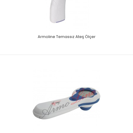
Armoline Temassız Ateş Ölçer
Armoline Temassız Ateş Ölçer
Vücut modu ve obje modu mevcutturHafif ve kompakt
tasarıma sahiptir.Temas etmeden kesin çözümler sun..