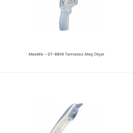
Ölçüm sıvısı olarak Civa yerine patentli, çevre dostu özel bir
metal alaşımla (Galinstan) alışılmış ..
Mesilife – DT-8806 Temassız Ateş Ölçer
Mesilife – DT-608 Temassız Infrared Alından Ateş Ölçer
Temassız Infrared Alından Ateş ÖlçerYeni nesil küçük
dizaynVücut ve yüzey ısısı gösterimiC ve F modu..