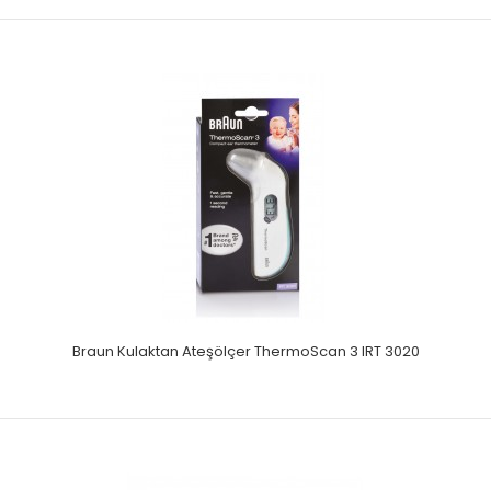
Armoline Temassız Konuşan Ateş Ölçer
Test sonucuna yönelik ses raporu, daha akıllıca ve
çabukVücut modu ve obje modu mevcutturAşırı yükse..
Braun Kulaktan Ateşölçer ThermoScan 3 IRT 3020