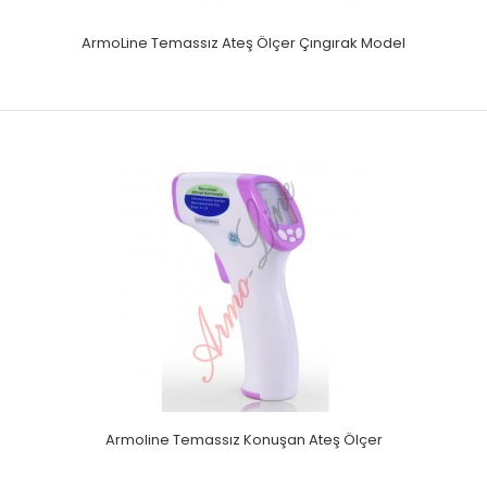
ArmoLine Temassız Ateş Ölçer Çıngırak Model
ArmoLine Temassız Ateş Ölçer Çıngırak Model
Vücut modu ve obje(süt-mama) modu mevcutturAşırı
yüksek sıcaklığı uyarma fonksiyonunu sahipAlın sıca..
Armoline Temassız Konuşan Ateş Ölçer