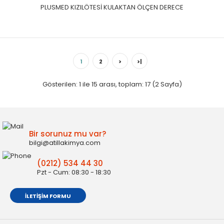
PLUSMED KIZILÖTESİ KULAKTAN ÖLÇEN DERECE
1
2
>
>|
Gösterilen: 1 ile 15 arası, toplam: 17 (2 Sayfa)
Bir sorunuz mu var?
bilgi@atillakimya.com
Mesilife – DT-886 Kulaktan Ateş Ölçer
(0212) 534 44 30
Pzt - Cum: 08:30 - 18:30
Kulaktan Ateş Ölçer1 sn de Kulaktan Ateş Ölçümü0-100°C
arasında sıcaklık ÖlçümüGece Kullanımı için ı..
İLETIŞIM FORMU