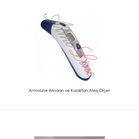
ArmoLine Alından ve Kulaktan Ateş Ölçer
ArmoLine Alından ve Kulaktan Ateş Ölçer
Hafif ve kompakt tasarımTemas etmeden kesin çözümler20
grup ölçüm hafızası3000 den fazla ölçüm yapab..