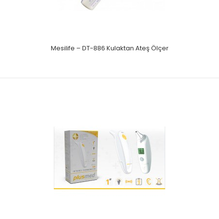
Mesilife – DT-886 Kulaktan Ateş Ölçer
Mesilife – DT-8806 Temassız Ateş Ölçer
5-10 cm mesafeden Temassız Ateş ölçerVücut ve Yüzey
sıcaklık ölçüm secimi32 adet hafızaAyarlanabilir..