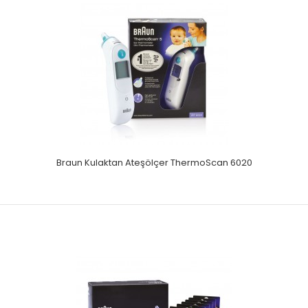
Braun Kulaktan Ateşölçer ThermoScan 3 IRT 3020
Kulaktan birkaç saniyede en doğru ölçüm.Bebekler için
kullanım kolaylığı.Son ölçümü kaydeden hafıza1..
Braun Kulaktan Ateşölçer ThermoScan 6020